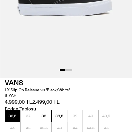
VANS
LX Slip-On Reissue 98 'Black/White'
SİYAH
4.999,00 TL
2.499,00 TL
Beden Tablosu
36,5
37
38
38,5
39
40
40,5
41
42
42,5
43
44
44,5
45