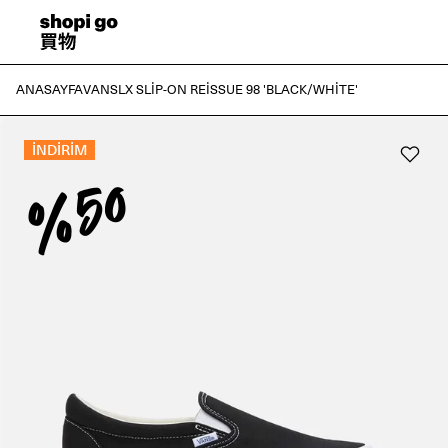
ANASAYFA
VANS
LX SLIP-ON REISSUE 98 'BLACK/WHITE'
İNDİRİM
%50