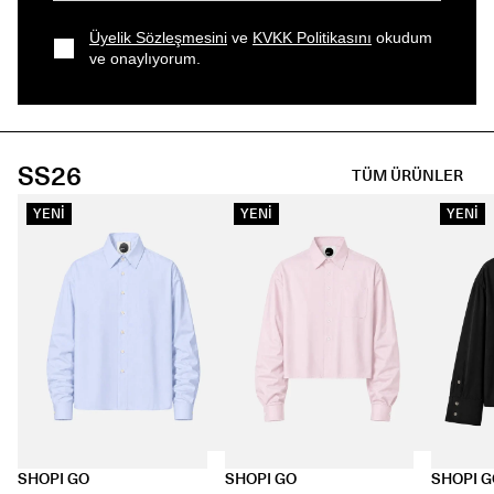
Üyelik Sözleşmesini
ve
KVKK Politikasını
okudum
ve onaylıyorum.
SS26
TÜM ÜRÜNLER
YENİ
YENİ
YENİ
SHOPI GO
SHOPI GO
SHOPI 