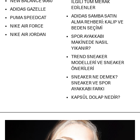
Detaylı bilgi:
Teslimat/İade/Değişim
sayfası veya
NEW BALANCE 9060
İLGİLİ TÜM MERAK
info@shopigo.com
/
444 86 84
.
EDİLENLER
ADIDAS GAZELLE
ADIDAS SAMBA SATIN
PUMA SPEEDCAT
ALMA REHBERİ: KALIP VE
NIKE AIR FORCE
BEDEN SEÇİMİ
NIKE AIR JORDAN
SPOR AYAKKABI
MAKİNEDE NASIL
YIKANIR?
TREND SNEAKER
MODELLERİ VE SNEAKER
ÖNERİLERİ
SNEAKER NE DEMEK?
SNEAKER VE SPOR
AYAKKABI FARKI
KAPSÜL DOLAP NEDİR?