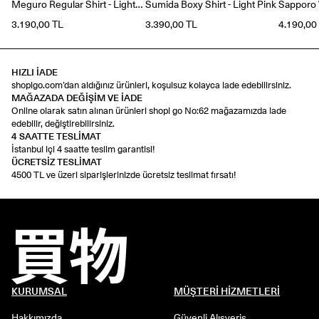
Meguro Regular Shirt - Light
Sumida Boxy Shirt - Light Pink
Sapporo W
Blue
3.190,00 TL
3.390,00 TL
4.190,00
HIZLI İADE
shopigo.com’dan aldığınız ürünleri, koşulsuz kolayca iade edebilirsiniz.
MAĞAZADA DEĞİŞİM VE İADE
Online olarak satın alınan ürünleri shopi go No:62 mağazamızda iade
edebilir, değiştirebilirsiniz.
4 SAATTE TESLİMAT
İstanbul içi 4 saatte teslim garantisi!
ÜCRETSİZ TESLİMAT
4500 TL ve üzeri siparişlerinizde ücretsiz teslimat fırsatı!
KURUMSAL
MÜŞTERİ HİZMETLERİ
Hakkımızda
Güvenli Alışveriş