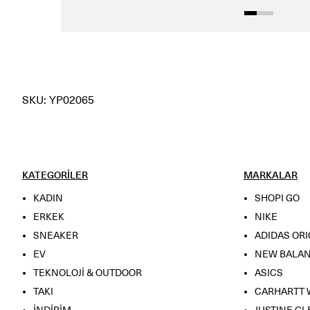
SKU: YP02065
KATEGORİLER
MARKALAR
KADIN
SHOPI GO
ERKEK
NIKE
SNEAKER
ADIDAS ORI
EV
NEW BALA
TEKNOLOJİ & OUTDOOR
ASICS
TAKI
CARHARTT 