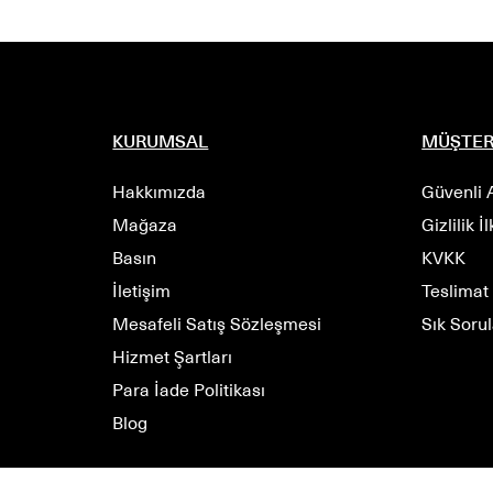
satın alınan ürünleri shopi go No:62
İstanbul içi 4 saatte teslim garantisi!
de edebilir, değiştirebilirsiniz.
KURUMSAL
MÜŞTER
BEDEN
Hakkımızda
Güvenli A
S
M
L
Mağaza
Gizlilik İ
Basın
KVKK
İletişim
Teslimat
Mesafeli Satış Sözleşmesi
Sık Soru
Hizmet Şartları
Para İade Politikası
Blog