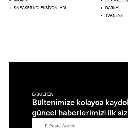
İNDİRİM
JUSTINE C
SNEAKER KOLEKSİYONLARI
DARKAI
TWOJEYS
E-BÜLTEN
Bültenimize kolayca kaydo
güncel haberlerimizi ilk si