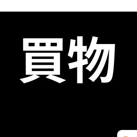
shopigo.com’dan aldığınız ürünleri, koşulsuz
Online olarak 
kolayca iade edebilirsiniz.
mağazamızda ia
BEDEN
BEDEN
S
M
L
S
M
L