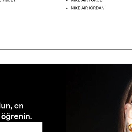
LENQUET
NIKE AIR FORCE
NIKE AIR JORDAN
lun, en
z öğrenin.