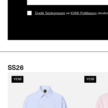
Üyelik Sözleşmesini
ve
KVKK Politikasını
okudum
SS26
YENİ
YENİ