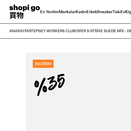
En Yeniler
Markalar
Kadın
Erkek
Sneaker
Takı
Ev
Kiş
ANASAYFA
STEPNEY WORKERS CLUB
OSIER S-STRIKE SUEDE MIX - 
İNDİRİM
%35