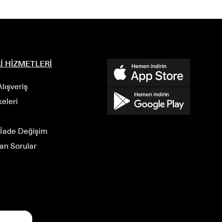
4500 TL ve üzeri siparişlerinizde ücretsiz teslimat
fırsatı!
İ HİZMETLERİ
BEDEN
BEDEN
lışveriş
S
M
L
S
M
L
lkeleri
 İade Değişim
lan Sorular