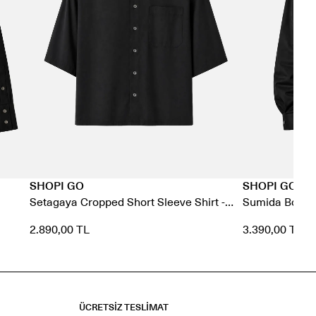
SHOPI GO
SHOPI GO
Setagaya Cropped Short Sleeve Shirt -
Sumida Boxy Sh
Black
2.890,00 TL
3.390,00 TL
ÜCRETSİZ TESLİMAT