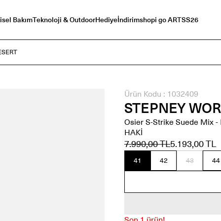
isel Bakım
Teknoloji & Outdoor
Hediye
İndirim
shopi go ART
SS26
DESERT
Ürün Kodu :
1032409
STEPNEY WOR
Osier S-Strike Suede Mix -
HAKİ
7.990,00 TL
5.193,00 TL
41
42
43
44
Son 1 ürün!