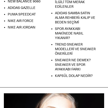
Detaylı bilgi:
Teslimat/İade/Değişim
sayfası veya
NEW BALANCE 9060
İLGİLİ TÜM MERAK
info@shopigo.com
/
444 86 84
.
EDİLENLER
ADIDAS GAZELLE
ADIDAS SAMBA SATIN
PUMA SPEEDCAT
ALMA REHBERİ: KALIP VE
NIKE AIR FORCE
BEDEN SEÇİMİ
NIKE AIR JORDAN
SPOR AYAKKABI
MAKİNEDE NASIL
YIKANIR?
TREND SNEAKER
MODELLERİ VE SNEAKER
ÖNERİLERİ
SNEAKER NE DEMEK?
SNEAKER VE SPOR
AYAKKABI FARKI
KAPSÜL DOLAP NEDİR?