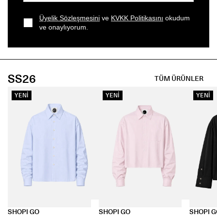
Üyelik Sözleşmesini
ve
KVKK Politikasını
okudum
ve onaylıyorum.
SS26
TÜM ÜRÜNLER
YENİ
YENİ
YENİ
SHOPI GO
SHOPI GO
SHOPI 