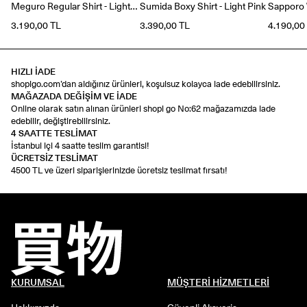
Meguro Regular Shirt - Light
Sumida Boxy Shirt - Light Pink
Sapporo W
Blue
3.190,00 TL
3.390,00 TL
4.190,00
HIZLI İADE
shopigo.com’dan aldığınız ürünleri, koşulsuz kolayca iade edebilirsiniz.
MAĞAZADA DEĞİŞİM VE İADE
Online olarak satın alınan ürünleri shopi go No:62 mağazamızda iade
edebilir, değiştirebilirsiniz.
4 SAATTE TESLİMAT
İstanbul içi 4 saatte teslim garantisi!
ÜCRETSİZ TESLİMAT
4500 TL ve üzeri siparişlerinizde ücretsiz teslimat fırsatı!
KURUMSAL
MÜŞTERİ HİZMETLERİ